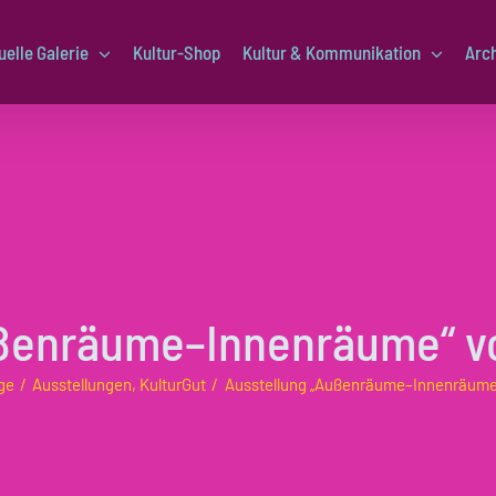
uelle Galerie
Kultur-Shop
Kultur & Kommunikation
Arc
ußenräume–Innenräume“ vo
ge
Ausstellungen
KulturGut
Ausstellung „Außenräume–Innenräume“