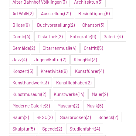
Alter Bahnhof Völklingen
(3)
Architektur
(3)
ArtWalk
(2)
Ausstellung
(21)
Besichtigung
(6)
Bilder
(9)
Buchvorstellung
(2)
Chanson
(3)
Comic
(4)
Diskuthek
(2)
Fotografie
(9)
Galerie
(4)
Gemälde
(2)
Gitarrenmusik
(4)
Graffiti
(5)
Jazz
(4)
Jugendkultur
(2)
KlangGut
(3)
Konzert
(5)
Kreativität
(6)
Kunstführer
(4)
Kunsthandwerk
(3)
Kunstliebhaber
(2)
Kunstmuseum
(2)
Kunstwerke
(14)
Maler
(2)
Moderne Galerie
(3)
Museum
(2)
Musik
(6)
Raum
(2)
RESO
(2)
Saarbrücken
(3)
Scheck
(2)
Skulptur
(5)
Spende
(2)
Studienfahrt
(4)