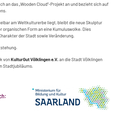
ich an das „Wooden Cloud“-Projekt an und bezieht sich auf
ens.
lbar am Weltkulturerbe liegt, bleibt die neue Skulptur
rer organischen Form an eine Kumuluswolke. Dies
-Charakter der Stadt sowie Veränderung,
tstehung.
nk von
KulturGut Völklingen e.V.
an die Stadt Völklingen
en Stadtjubiläums.
ch: