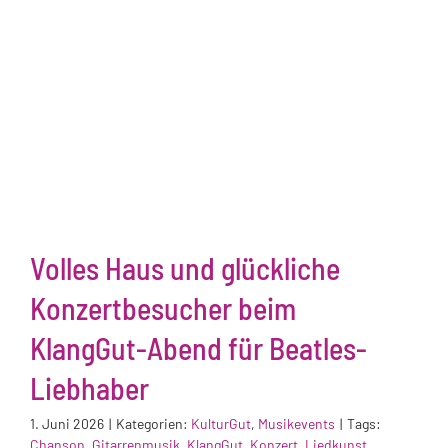
Volles Haus und glückliche
Konzertbesucher beim
KlangGut-Abend für Beatles-
Liebhaber
1. Juni 2026
|
Kategorien:
KulturGut
,
Musikevents
|
Tags:
Chanson
,
Gitarrenmusik
,
KlangGut
,
Konzert
,
Liedkunst