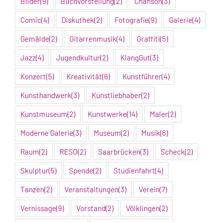
Bilder
(9)
Buchvorstellung
(2)
Chanson
(3)
Comic
(4)
Diskuthek
(2)
Fotografie
(9)
Galerie
(4)
Gemälde
(2)
Gitarrenmusik
(4)
Graffiti
(5)
Jazz
(4)
Jugendkultur
(2)
KlangGut
(3)
Konzert
(5)
Kreativität
(6)
Kunstführer
(4)
Kunsthandwerk
(3)
Kunstliebhaber
(2)
Kunstmuseum
(2)
Kunstwerke
(14)
Maler
(2)
Moderne Galerie
(3)
Museum
(2)
Musik
(6)
Raum
(2)
RESO
(2)
Saarbrücken
(3)
Scheck
(2)
Skulptur
(5)
Spende
(2)
Studienfahrt
(4)
Tanzen
(2)
Veranstaltungen
(3)
Verein
(7)
Vernissage
(9)
Vorstand
(2)
Völklingen
(2)