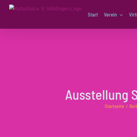
Zum
Inhalt
Start
Verein
Virt
springen
Ausstellung 
Startseite
Bei